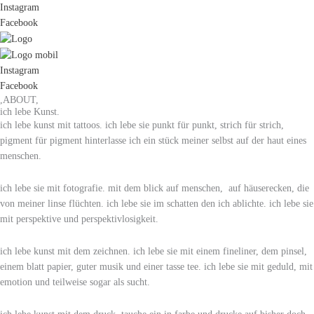
Mandala
LINOLCUT
LIEBE
Instagram
Menge
"CIRCLE
WILL
Facebook
OF
RISKIERT
LIFE"
WERDEN
Menge
Menge
Instagram
Facebook
,ABOUT,
ich lebe Kunst.
ich lebe kunst mit tattoos. ich lebe sie punkt für punkt, strich für strich,
pigment für pigment hinterlasse ich ein stück meiner selbst auf der haut eines
menschen.
ich lebe sie mit fotografie. mit dem blick auf menschen, auf häuserecken, die
von meiner linse flüchten. ich lebe sie im schatten den ich ablichte. ich lebe sie
mit perspektive und perspektivlosigkeit.
ich
lebe kunst mit dem zeichnen. ich lebe sie mit einem fineliner, dem pinsel,
einem blatt papier, guter musik und einer tasse tee. ich lebe sie mit geduld, mit
emotion und teilweise sogar als sucht.